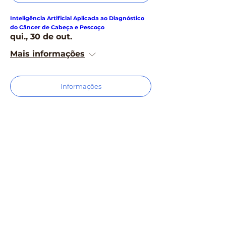
Inteligência Artificial Aplicada ao Diagnóstico
do Câncer de Cabeça e Pescoço
qui., 30 de out.
Mais informações
Informações
Desvendando a Caixa Preta da Microrregião do
Baixo Pantanal Sul-mato-grossense
qui., 30 de out.
Mais informações
Informações
O que podemos aprender com o Japão?
qui., 30 de out.