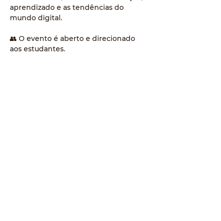
aprendizado e as tendências do 
mundo digital.
👥 O evento é aberto e direcionado 
aos estudantes.
📅 Data e horário: 20/10 – 08h
📍 Local: Auditório do Senac 
Umuarama - Av. Duque de Caxias 
5238, Umuarama
📝 Inscrição: 
https://forms.office.com/r/2nwmFBkcP
Q
ℹ️ Informações: Central de Informações 
do Senac - Tel/WhatsApp: (44)  3621-
5700
👉 Garanta sua participação.