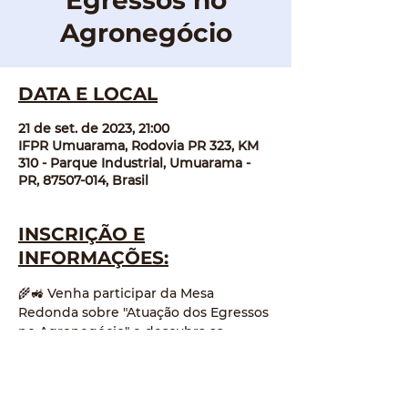
Egressos no
Agronegócio
DATA E LOCAL
21 de set. de 2023, 21:00
IFPR Umuarama, Rodovia PR 323, KM
310 - Parque Industrial, Umuarama -
PR, 87507-014, Brasil
INSCRIÇÃO E
INFORMAÇÕES:
🌾🚜 Venha participar da Mesa 
Redonda sobre "Atuação dos Egressos 
no Agronegócio" e descubra as 
diversas oportunidades e desafios 
neste setor crucial!
📅 Data e Hora: 21/09 às 21 horas