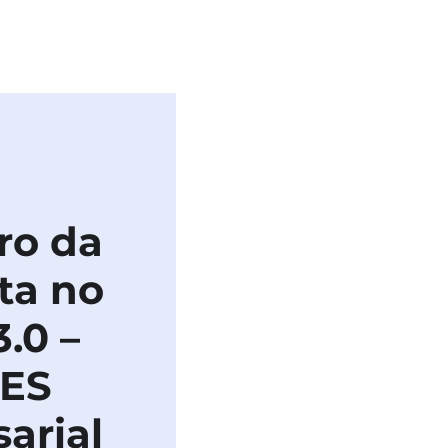
BLICAÇÕES
IMPRENSA
ro da
ta no
3.0 –
ES
arial