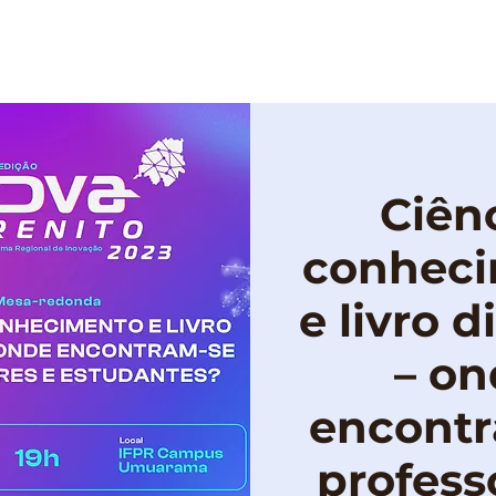
OBRE
PROGRAMAÇÃO
PUBLICAÇÕES
Ciênc
conhec
e livro d
– o
encont
profess