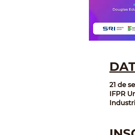
DAT
21 de se
IFPR U
Industr
INS