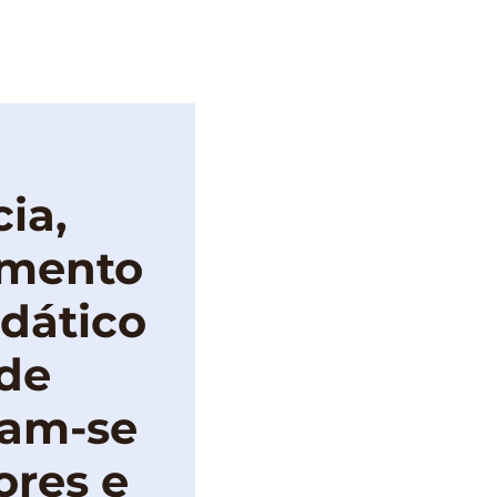
IMPRENSA
ia,
imento
idático
nde
ram-se
ores e