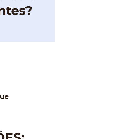
ntes?
que
ÕES: