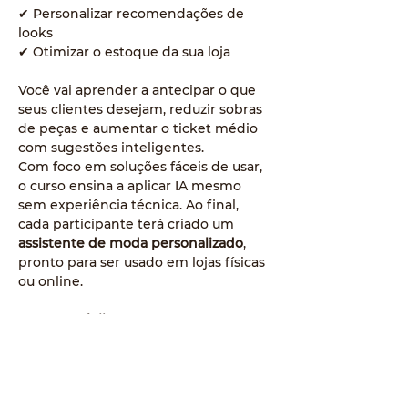
✔ Personalizar recomendações de 
looks
✔ Otimizar o estoque da sua loja
Você vai aprender a antecipar o que 
seus clientes desejam, reduzir sobras 
de peças e aumentar o ticket médio 
com sugestões inteligentes.
Com foco em soluções fáceis de usar, 
o curso ensina a aplicar IA mesmo 
sem experiência técnica. Ao final, 
cada participante terá criado um 
assistente de moda personalizado
, 
pronto para ser usado em lojas físicas 
ou online.
Ideal para 
lojistas, gestores e 
vendedores
 que querem vender mais 
com menos estoque e mais conexão 
com o cliente.