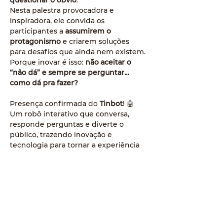
questionar o óbvio
.
Nesta palestra provocadora e 
inspiradora, ele convida os 
participantes a 
assumirem o 
protagonismo
 e criarem soluções 
para desafios que ainda nem existem. 
Porque inovar é isso: 
não aceitar o 
“não dá” e sempre se perguntar… 
como dá pra fazer?
Presença confirmada do 
Tinbot
! 🤖 
Um robô interativo que conversa, 
responde perguntas e diverte o 
público, trazendo inovação e 
tecnologia para tornar a experiência 
ainda mais especial.
👥 
Para quem é:
 Evento aberto e 
voltado especialmente para 
estudantes
📅 
Data e Hora:
 20/10/2025 – às 9h15