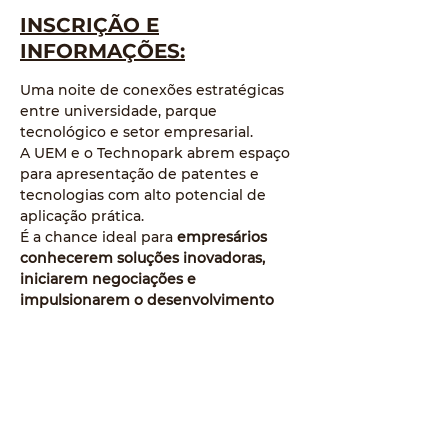
INSCRIÇÃO E
INFORMAÇÕES:
Uma noite de conexões estratégicas 
entre universidade, parque 
tecnológico e setor empresarial.
A UEM e o Technopark abrem espaço 
para apresentação de patentes e 
tecnologias com alto potencial de 
aplicação prática.
É a chance ideal para 
empresários 
conhecerem soluções inovadoras, 
iniciarem negociações e 
impulsionarem o desenvolvimento 
regional por meio da transferência de 
tecnologia.
👥 Evento é direcionado 
EXCLUSIVAMENTE para empresários 
convidados, professores 
pesquisadores e colaboradores das 