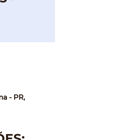
a - PR,
ÕES: