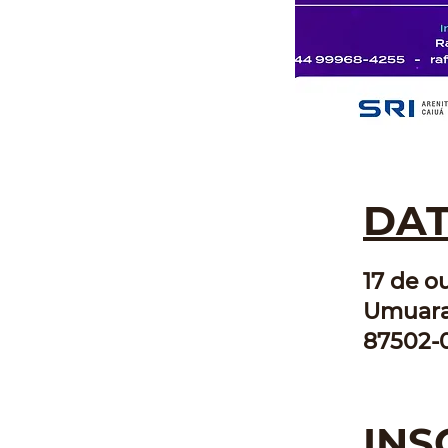
DAT
17 de o
Umuaram
87502-0
INS