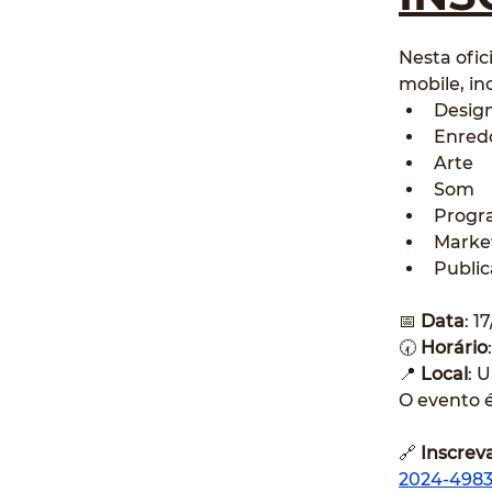
Nesta ofic
mobile, in
Desig
Enred
Arte
Som
Progr
Marke
Publi
📅 
Data
: 1
🕢 
Horário
📍 
Local
: 
O evento é
🔗 
Inscrev
2024-4983