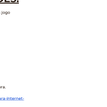
 jogo 
ora.
ra-internet-