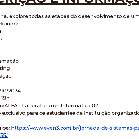
ina, explore todas as etapas do desenvolvimento de um
cluindo:
n
o
amação
ting
cação
7/10/2024
: 19h
UniALFA - Laboratório de Informática 02
 
exclusivo para os estudantes
 da instituição organizad
a-se
:
https://www.even3.com.br/jornada-de-sistemas-pa
35/