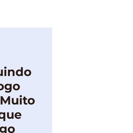
IMPRENSA
uindo
ogo
 Muito
 que
igo