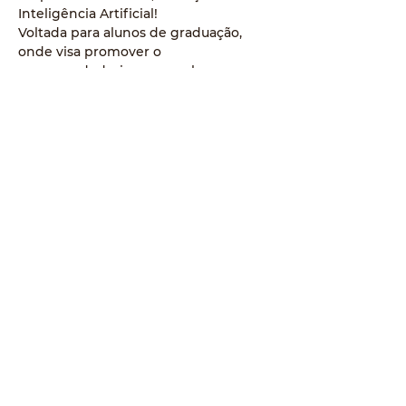
Inteligência Artificial!
Voltada para alunos de graduação, 
onde visa promover o 
empreendedorismo e explorar como 
a inteligência artificial pode 
impulsionar a inovação em 
construção civil, ambiental e 
alimentos.
📅 Data: 27/09
🕖 Horário: 19:00
🏢 Local: Anfiteatro do Sicoob
💬 Prepare-se para uma noite de 
insights e oportunidades! Aberto a 
universitários das áreas mencionadas.
entre em contato com a UEM.
#Empreendedorismo
#Inovação
#InteligênciaArtificial
#UEM