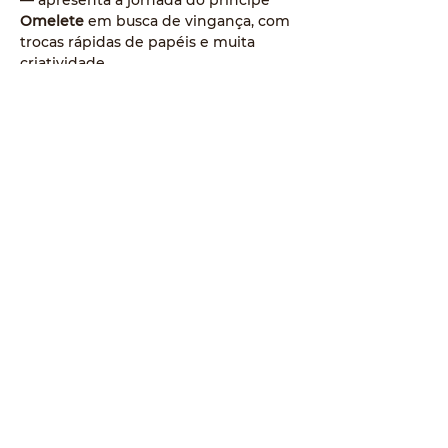
— apresenta a jornada do príncipe 
Omelete
 em busca de vingança, com 
trocas rápidas de papéis e muita 
criatividade.
📅 
22 de outubro | 10h
📍 
Auditório do Senac Umuarama
 – Av. 
Duque de Caxias, 5238
🎟️ Evento 
exclusivo para estudantes 
do Senac
📞 Informações: 
(44) 3621-5700
👉 
Não perca essa apresentação cheia 
de humor e talento!
Garanta seu lugar e venha viver essa 
experiência teatral inesquecível!
© 2023