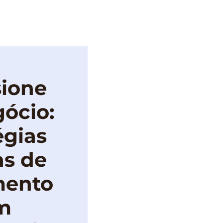
IMPRENSA
sione
ócio:
égias
as de
mento
m