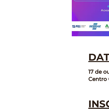
DAT
17 de ou
Centro 
INS