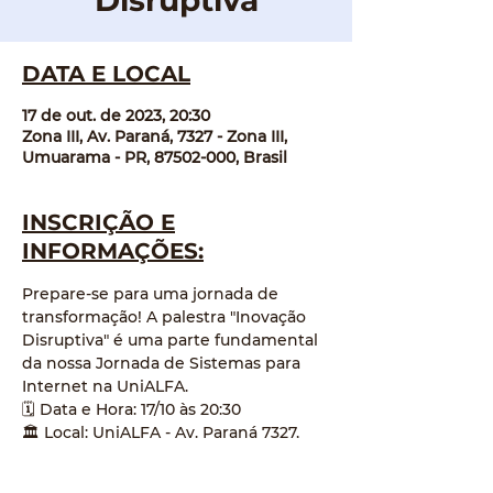
Disruptiva
DATA E LOCAL
17 de out. de 2023, 20:30
Zona III, Av. Paraná, 7327 - Zona III,
Umuarama - PR, 87502-000, Brasil
INSCRIÇÃO E
INFORMAÇÕES:
Prepare-se para uma jornada de 
transformação! A palestra "Inovação 
Disruptiva" é uma parte fundamental 
da nossa Jornada de Sistemas para 
Internet na UniALFA.
🗓️ Data e Hora: 17/10 às 20:30
🏛️ Local: UniALFA - Av. Paraná 7327, 
Zona III, CEP 87502-000, Umuarama - 
PR