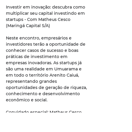
Investir em inovação: descubra como 
multiplicar seu capital investindo em 
startups - Com Matheus Cesco 
(Maringá Capital S/A) 
Neste encontro, empresários e 
investidores terão a oportunidade de 
conhecer casos de sucesso e boas 
práticas de investimento em 
empresas inovadoras. As startups já 
são uma realidade em Umuarama e 
em todo o território Arenito Caiuá, 
representando grandes 
oportunidades de geração de riqueza, 
conhecimento e desenvolvimento 
econômico e social. 
Convidado especial: Matheus Cesco, 
sócio-executivo da Maringá Capital 
S/A – fundo de investimento formado 
por empreendedores de Maringá e 