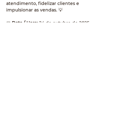
atendimento, fidelizar clientes e 
impulsionar as vendas. 💡
📅 
Data / Hora:
 24 de outubro de 2025 
— 19h
📍 
Local:
 Centro de Convivência | 
Avenida Paraná, 150 — Centro, Maria 
Helena-PR
📞 
Informações:
 Leandro (Tigrão) — 
(44) 3662-1649
🎟️ 
Evento gratuito e aberto a toda a 
comunidade.
✨ 
Participe e descubra como inovar 
na experiência do seu cliente para 
vender mais!
© 2023