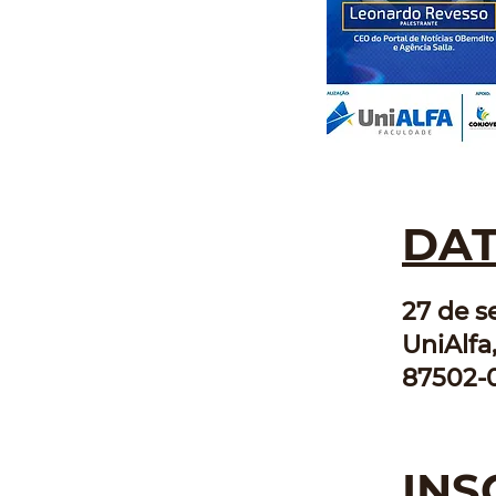
DAT
27 de se
UniAlfa
87502-0
INS