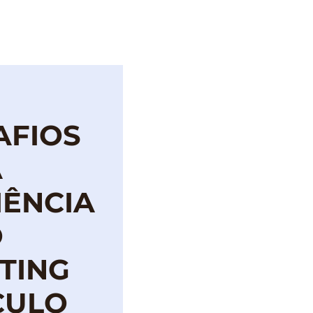
IMPRENSA
AFIOS
A
ÊNCIA
O
TING
CULO