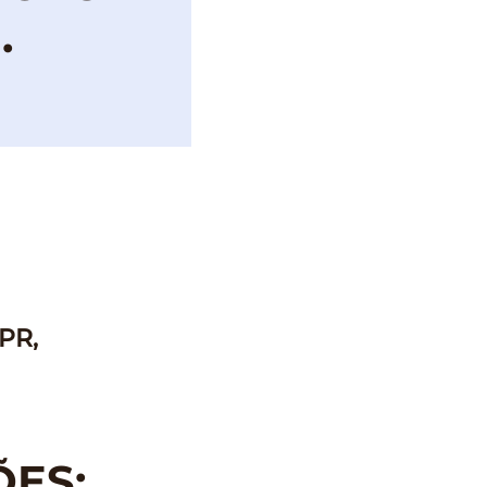
.
 PR,
ÕES: