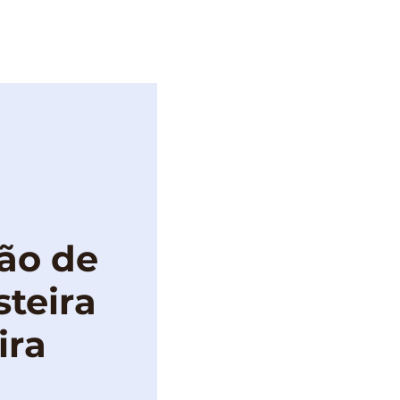
IMPRENSA
ão de
teira
ira