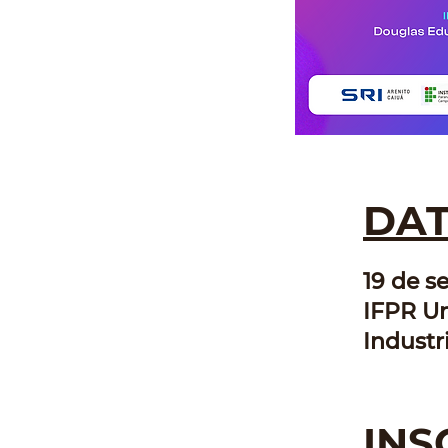
DAT
19 de se
IFPR U
Industr
INS