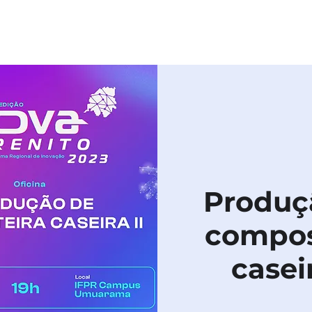
HOME
SOBRE
PROGRAMAÇÃO
PU
Produç
compos
caseir