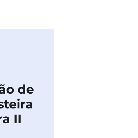
BLICAÇÕES
IMPRENSA
ão de
teira
a II