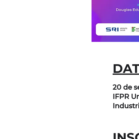
DAT
20 de s
IFPR U
Industr
INS