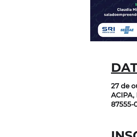
DAT
27 de o
ACIPA, 
87555-0
INS