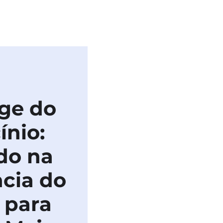
BLICAÇÕES
IMPRENSA
ge do
ínio:
do na
cia do
 para