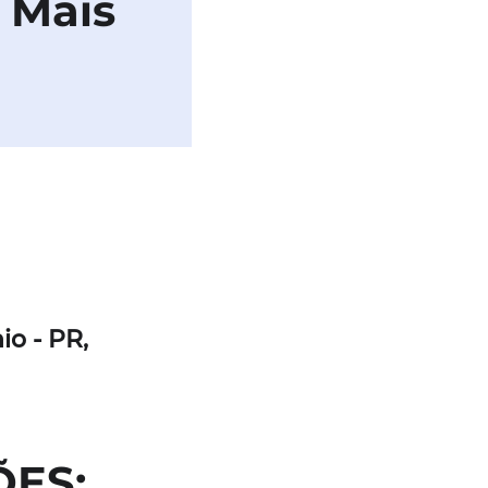
 Mais
io - PR,
ÕES: