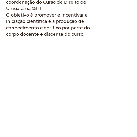
coordenação do Curso de Direito de 
Umuarama 📖👩‍⚖️
O objetivo é promover e incentivar a 
iniciação científica e a produção de 
conhecimento científico por parte do 
corpo docente e discente do curso, 
palestrantes renomados ministrarão 
no evento.
Será composto por:
⚜️38º Ciclo de Estudos Jurídicos do 
Noroeste do Paraná;
⚜️20º Encontro Científico;
⚜️19º Fórum Pedagógico do Curso e 
Direito da Unipar Sede 2023
📅 O evento acontecerá de 25 a 29 de 
setembro.
⏰ Às 19:00 horas.
📌Local: Bloco 6, Campus III, Unipar-
Umuarama-PR
Para inscrições, entre em contato via 
e-mail para 
direito-umu@unipar.br